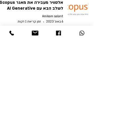
אלסוויר מעבירה את מאגר copus
לשלב הבא עם AI Generative
Amikam salant
6 באוג׳ 2023
זמן קריאה 1 דקות
חדש : ספרייה דיגיטלית של משפטי
נירנברג 1945-1946
Amikam salant
10 ביולי 2023
זמן קריאה 1 דקות