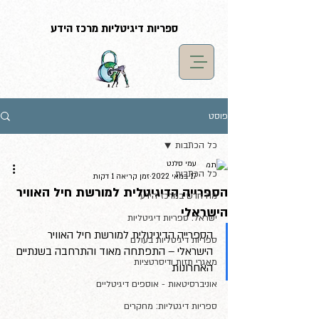
G-LF7YX0XM5S
ספריות דיגיטליות מרכז הידע
פוסט
כל הכתבות
עמי סלנט
כל הכתבות
17 במאי 2022
זמן קריאה 1 דקות
הספרייה הדיגיטלית למורשת חיל האוויר
מה חדש במרכז הידע
הישראלי
ישראל: ספריות דיגיטליות
הספרייה הדיגיטלית למורשת חיל האוויר 
ספריות דיגיטליות בעולם
הישראלי – התפתחה מאוד והתרחבה בשנתיים 
מאגרי תזות ודיסרטציות
האחרונות
אוניברסיטאות - אוספים דיגיטליים
ספריות דיגטליות: מחקרים