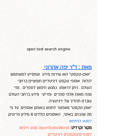
open text search engine
מאת : ד"ר יפה אהרוני 
 "אופן-טקסט" הוא שירות מידע  שמסייע למשתמש 
לגלות  אוספי טקסט דיגיטליים חופשיים ברחבי 
העולם . ניתן לראותו  כמנוע חיפוש לספרים . מדי 
שנה מאות אלפי ספרים  ופריטי  מידע ברחבי העולם 
עוברם תהליך של דיגיטציה.
"אופן טקסט" מאפשר לחפש באותם אוספים. על פי 
מה שנכתב באתר,  האוספים כוללים 8 מיליון פריטים,
למנוע החיפוש
מקור וקרדיט: 
OpenTexts.World מנוע חיפוש 
לספרים/טקסטים דיגיטליים