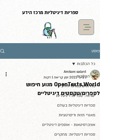
G-LF7YX0XM5S
ספריות דיגיטליות מרכז הידע
פוסט
כל הכתבות
Amikam salant
כל הכתבות
1 ביוני 2022
זמן קריאה 1 דקות
OpenTexts.World מנוע חיפוש
מה חדש במרכז הידע
לספרים/טקסטים דיגיטליים
ישראל: ספריות דיגיטליות
ספריות דיגיטליות בעולם
מאגרי תזות ודיסרטציות
אוניברסיטאות - אוספים דיגיטליים
ספריות דיגטליות: מחקרים