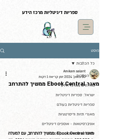
G-LF7YX0XM5S
ספריות דיגיטליות מרכז הידע
פוסט
כל הכתבות
Amikam salant
כל הכתבות
30 באוק׳ 2024
זמן קריאה 1 דקות
מאגר Ebook Central ממשיך להתרחב
מה חדש במרכז הידע
ישראל: ספריות דיגיטליות
ספריות דיגיטליות בעולם
מאגרי תזות ודיסרטציות
אוניברסיטאות - אוספים דיגיטליים
מאגר Ebook Central  ממשיך להתרחב, עם למעלה 
ספריות דיגטליות: מחקרים