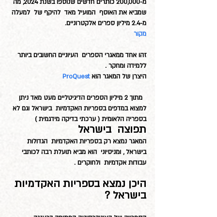
מ-200,000 כותרים חדשים שנוספו בשנת 2024, מה 
שמביא את האוסף  המועיל מאד  להיקף של  למעלה 
מ-2.4 מיליון ספרים אלקטרוניים.
מקור
זהו אחד ממאגרי הספרים  העיוניים החשובים ביותר 
ללמידה ומחקר .
היצרן של המאגר הוא 
ProQuest
  מתוך 2 מיליון הספרים הדיגיטליים מעט מאד ניתן 
למצוא במדפים בספריות האקדמיות  בישראל וגם לא 
בספריה הלאומית ( ערכתי בדיקה מידגמית )
תפוצה  בישראל
המאגר נמצא רק בספריות האקדמיות  הגדולות 
בישראל , ומניסיוני  הוא מביא תועלת רבה לכותבי 
עבודות אקדמיות  ולחוקרים .
היכן נמצא בספריות האקדמיות 
בישראל ?