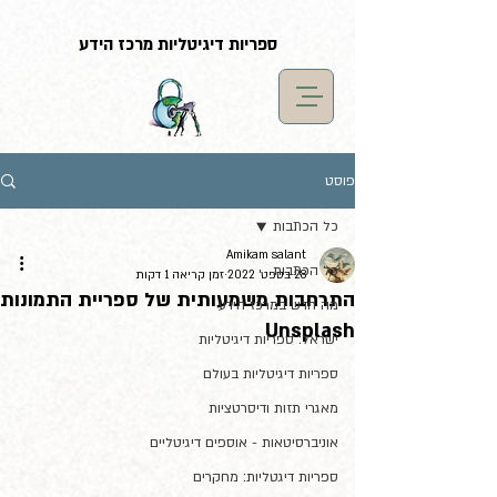
G-LF7YX0XM5S
ספריות דיגיטליות מרכז הידע
פוסט
כל הכתבות
Amikam salant
כל הכתבות
28 בספט׳ 2022
זמן קריאה 1 דקות
התרחבות משמעותית של ספריית התמונות
מה חדש במרכז הידע
Unsplash
ישראל: ספריות דיגיטליות
ספריות דיגיטליות בעולם
מאגרי תזות ודיסרטציות
אוניברסיטאות - אוספים דיגיטליים
ספריות דיגטליות: מחקרים