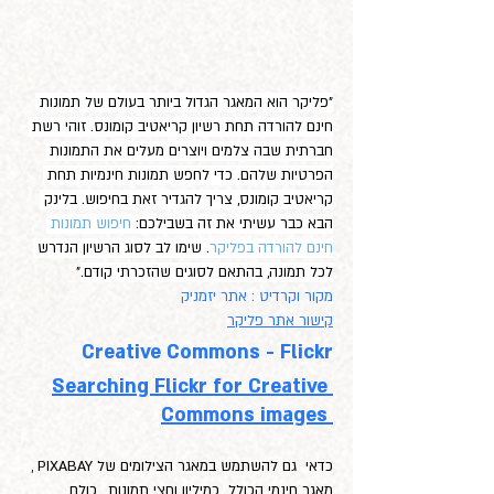
"פליקר הוא המאגר הגדול ביותר בעולם של תמונות 
חינם להורדה תחת רשיון קריאטיב קומונס. זוהי רשת 
חברתית שבה צלמים ויוצרים מעלים את התמונות 
הפרטיות שלהם. כדי לחפש תמונות חינמיות תחת 
קריאטיב קומונס, צריך להגדיר זאת בחיפוש. בלינק 
הבא כבר עשיתי את זה בשבילכם: 
חיפוש תמונות 
חינם להורדה בפליקר
. שימו לב לסוג הרשיון הנדרש 
לכל תמונה, בהתאם לסוגים שהזכרתי קודם.
"
מקור וקרדיט : אתר יזמניק
קישור אתר פליקר
Creative Commons - Flickr
Searching Flickr for Creative 
Commons images 
כדאי  גם להשתמש במאגר הצילומים של PIXABAY , 
מאגר חינמי הכולל  כמיליון וחצי תמונות , כולם 