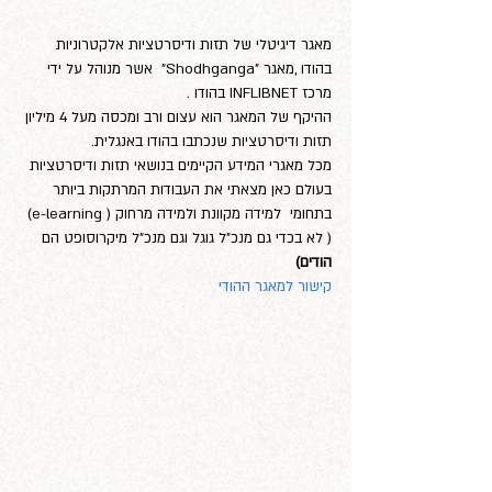
מאגר דיגיטלי של תזות ודיסרטציות אלקטרוניות 
בהודו ,מאגר "Shodhganga"  אשר מנוהל על ידי  
מרכז INFLIBNET בהודו .
ההיקף של המאגר הוא עצום ורב ומכסה מעל 4 מיליון 
תזות ודיסרטציות שנכתבו בהודו באנגלית.  
מכל מאגרי המידע הקיימים בנושאי תזות ודיסרטציות 
בעולם כאן מצאתי את העבודות המרתקות ביותר 
בתחומי  למידה מקוונת ולמידה מרחוק ( e-learning) 
( לא בכדי גם מנכ"ל גוגל וגם מנכ"ל מיקרוסופט הם
הודים)
קישור למאגר ההודי