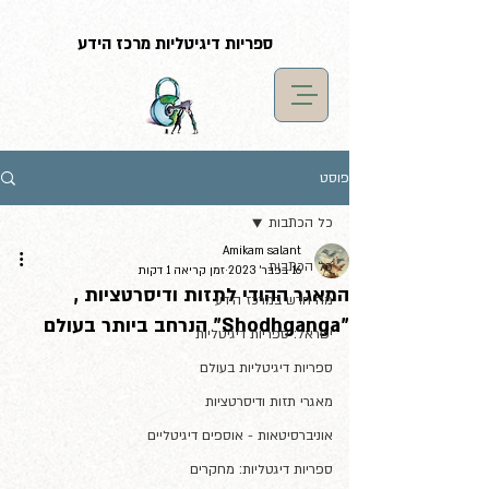
G-LF7YX0XM5S
ספריות דיגיטליות מרכז הידע
פוסט
כל הכתבות
Amikam salant
כל הכתבות
16 בפבר׳ 2023
זמן קריאה 1 דקות
המאגר ההודי לתזות ודיסרטציות ,
מה חדש במרכז הידע
"Shodhganga" הנרחב ביותר בעולם
ישראל: ספריות דיגיטליות
ספריות דיגיטליות בעולם
מאגרי תזות ודיסרטציות
אוניברסיטאות - אוספים דיגיטליים
ספריות דיגטליות: מחקרים